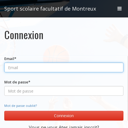
Basc
Sport scolaire facultatif de Montreux
la
Connexion
navig
Email
*
Mot de passe
*
Mot de passe oublié?
Connexion
Vous ne vous êtes jamais inscrit?