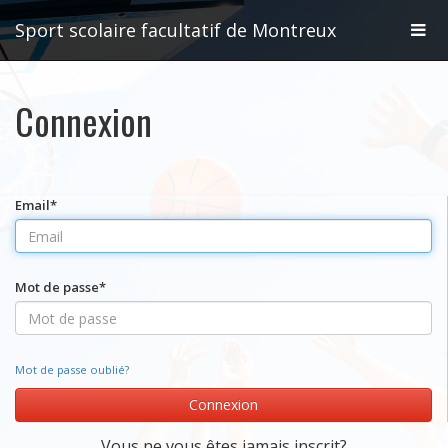
Basc
Sport scolaire facultatif de Montreux
la
Connexion
navig
Email
*
Mot de passe
*
Mot de passe oublié?
Connexion
Vous ne vous êtes jamais inscrit?